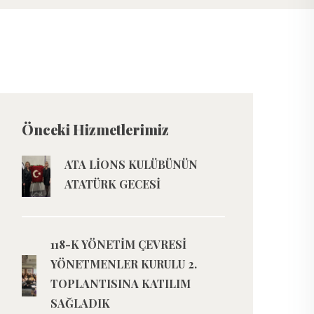
Önceki Hizmetlerimiz
ATA LİONS KULÜBÜNÜN
ATATÜRK GECESİ
118-K YÖNETİM ÇEVRESİ
YÖNETMENLER KURULU 2.
TOPLANTISINA KATILIM
SAĞLADIK