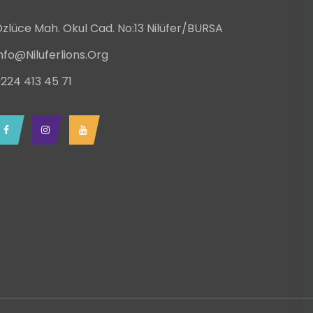
zlüce Mah. Okul Cad. No:13 Nilüfer/BURSA
nfo@niluferlions.org
224 413 45 71