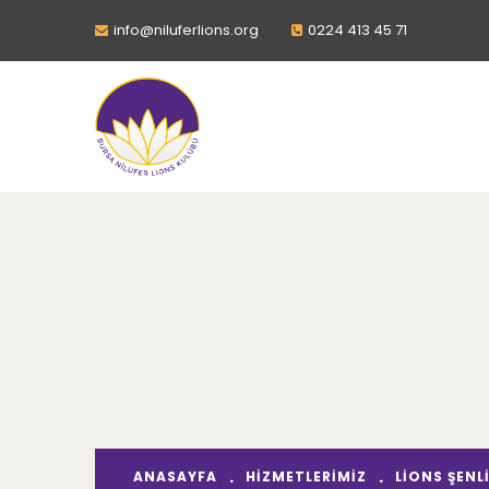
info@niluferlions.org
0224 413 45 71
ANASAYFA
HIZMETLERIMIZ
LIONS ŞENL